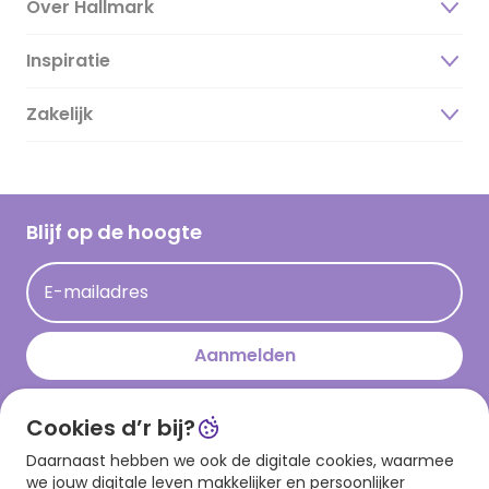
Over Hallmark
Inspiratie
Over ons
Duurzaamheid
Zakelijk
Magazine
Vacatures
Inspiratieteksten
Inloggen retailer
Werken bij Hallmark
Cadeau inspiratie
Hallmark Kaartclub
Blijf op de hoogte
Kaartinspiratie
Acties
E-mailadres
Persberichten
Hallmark en Kinderpostzegels
Aanmelden
Cookies d’r bij?
Download onze app
Daarnaast hebben we ook de digitale cookies, waarmee
we jouw digitale leven makkelijker en persoonlijker