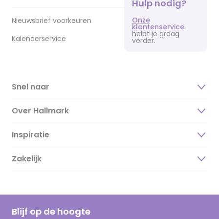
Hulp nodig?
Onze
Nieuwsbrief voorkeuren
klantenservice
helpt je graag
Kalenderservice
verder.
Snel naar
Over Hallmark
Inspiratie
Over ons
Duurzaamheid
Zakelijk
Magazine
Vacatures
Inspiratieteksten
Inloggen retailer
Werken bij Hallmark
Cadeau inspiratie
Hallmark Kaartclub
Blijf op de hoogte
Kaartinspiratie