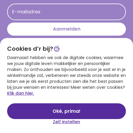
Acties
E-mailadres
Persberichten
Hallmark en Kinderpostzegels
Aanmelden
Cookies d’r bij?
Download onze app
Daarnaast hebben we ook de digitale cookies, waarmee
we jouw digitale leven makkelijker en persoonlijker
maken. Zo onthouden we bijvoorbeeld voor je wat er in je
winkelmandje zat, verbeteren we steeds onze website en
laten we je als eerst producten zien die het best passen
bij jouw wensen en interesses! Meer weten over cookies?
Klik dan hier.
Algemene voorwaarden
Privacy statement
Cookies
© 1999 - 2025 Hallmark
Oké, prima!
Zelf instellen