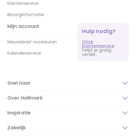
Klantenservice
Bezorginformatie
Mijn account
Hulp nodig?
Onze
Nieuwsbrief voorkeuren
klantenservice
helpt je graag
Kalenderservice
verder.
Snel naar
Over Hallmark
Inspiratie
Over ons
Duurzaamheid
Zakelijk
Magazine