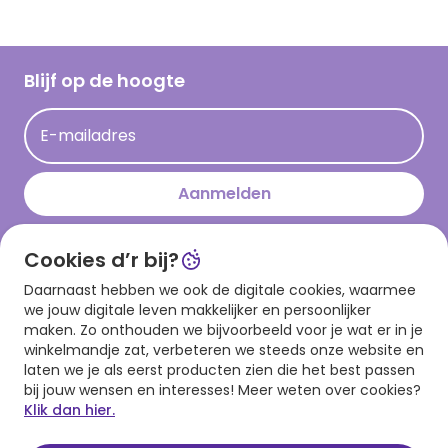
Vacatures
Inspiratieteksten
Inloggen retailer
Werken bij Hallmark
Cadeau inspiratie
Hallmark Kaartclub
Blijf op de hoogte
Kaartinspiratie
Acties
E-mailadres
Persberichten
Hallmark en Kinderpostzegels
Aanmelden
Cookies d’r bij?
Download onze app
Daarnaast hebben we ook de digitale cookies, waarmee
we jouw digitale leven makkelijker en persoonlijker
maken. Zo onthouden we bijvoorbeeld voor je wat er in je
winkelmandje zat, verbeteren we steeds onze website en
laten we je als eerst producten zien die het best passen
bij jouw wensen en interesses! Meer weten over cookies?
Klik dan hier.
Algemene voorwaarden
Privacy statement
Cookies