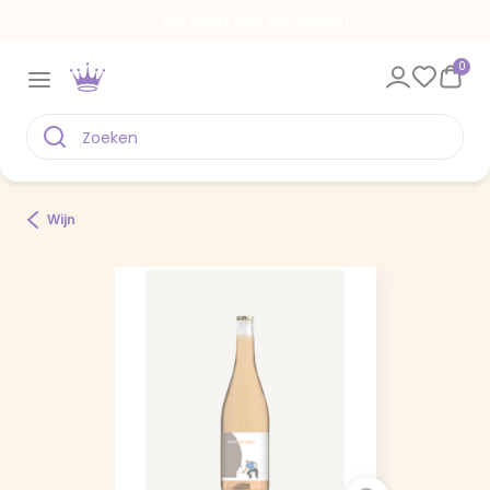
Een kaart voor elk moment
0
Wijn