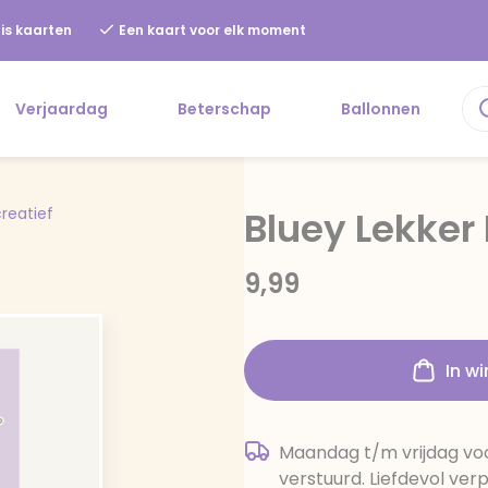
is kaarten
Een kaart voor elk moment
Verjaardag
Beterschap
Ballonnen
reatief
Bluey Lekker
9,99
In w
Maandag t/m vrijdag voo
verstuurd. Liefdevol ver