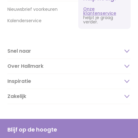
Onze
Nieuwsbrief voorkeuren
klantenservice
helpt je graag
Kalenderservice
verder.
Snel naar
Over Hallmark
Inspiratie
Over ons
Duurzaamheid
Zakelijk
Magazine
Vacatures
Inspiratieteksten
Inloggen retailer
Werken bij Hallmark
Cadeau inspiratie
Hallmark Kaartclub
Blijf op de hoogte
Kaartinspiratie