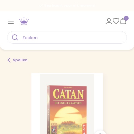
Een kaart voor elk moment
0
Spellen