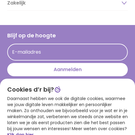
Duurzaamheid
Zakelijk
Magazine
Vacatures
Inspiratieteksten
Inloggen retailer
Werken bij Hallmark
Cadeau inspiratie
Hallmark Kaartclub
Blijf op de hoogte
Kaartinspiratie
Acties
E-mailadres
Persberichten
Hallmark en Kinderpostzegels
Aanmelden
Cookies d’r bij?
Download onze app
Daarnaast hebben we ook de digitale cookies, waarmee
we jouw digitale leven makkelijker en persoonlijker
maken. Zo onthouden we bijvoorbeeld voor je wat er in je
winkelmandje zat, verbeteren we steeds onze website en
laten we je als eerst producten zien die het best passen
bij jouw wensen en interesses! Meer weten over cookies?
Klik dan hier.