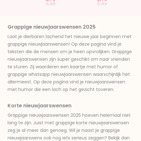
Price reduced from
to
Price reduced from
to
3,49
3,49
Grappige nieuwjaarswensen 2025
Laat je dierbaren lachend het nieuwe jaar beginnen met
grappige nieuwjaarswensen! Op deze pagina vind je
teksten die de mensen om je heen opvrolijken. Grappige
nieuwjaarswensen zijn super geschikt om naar vrienden
te sturen. Zij waarderen een kaartje met humor of
grappige whatsapp nieuwjaarswensen waarschijnlijk het
allermeest. Op deze pagina vind je nieuwjaarswensen
met humor die een lach op het gezicht toveren.
Korte nieuwjaarswensen
Grappige nieuwjaarswensen 2025 hoeven helemaal niet
lang te zijn. Juist met grappige korte nieuwjaarswensen
zeg je al meer dan genoeg. Wil je naast je grappige
nieuwjaarswens ook nog iets serieus zeggen? Bekijk dan