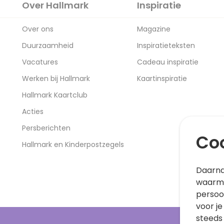
Over Hallmark
Inspiratie
Over ons
Magazine
Duurzaamheid
Inspiratieteksten
Vacatures
Cadeau inspiratie
Werken bij Hallmark
Kaartinspiratie
Hallmark Kaartclub
Acties
Persberichten
Coo
Hallmark en Kinderpostzegels
Daarna
waarme
persoo
voor je
steeds