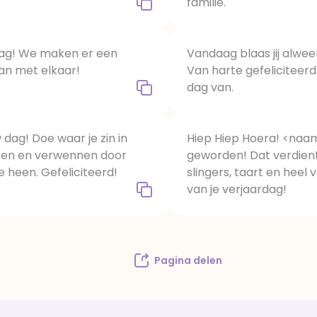
familie.
dag! We maken er een
Vandaag blaas jij alweer 
van met elkaar!
Van harte gefeliciteer
dag van.
 dag! Doe waar je zin in
Hiep Hiep Hoera! <naam>
ssen en verwennen door
geworden! Dat verdient
e heen. Gefeliciteerd!
slingers, taart en heel 
van je verjaardag!
Pagina delen