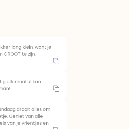
lekker lang klein, want je
m GROOT te zijn.
 jij allemaal al kan.
 man!
ndaag draait alles om
etje. Geniet van alle
ls van je vriendjes en