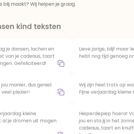
e blij maakt? Wij helpen je graag.
sen kind teksten
g je dansen, lachen en
Lieve jarige, blijf maar 
et van je cadeaus, taart
hebt nog tijd genoeg o
ingen. Gefeliciteerd!
jou manier, dus geniet
Wij zijn heel trots op wat
 veel plezier!
Fijne verjaardag kleine
erjaardag kleine
Hieperdepiep hoera! Va
t al je dromen uit mogen
jou en sta jij in het zonn
cadeaus, taart en knuffe