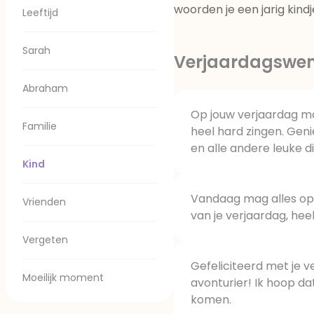
woorden je een jarig kindj
Leeftijd
Sarah
Verjaardagswen
Abraham
Op jouw verjaardag ma
Familie
heel hard zingen. Geni
en alle andere leuke d
Kind
Vandaag mag alles op 
Vrienden
van je verjaardag, heel
Vergeten
Gefeliciteerd met je v
Moeilijk moment
avonturier! Ik hoop da
komen.