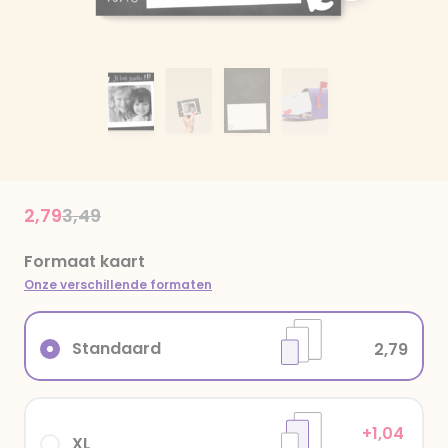
Price reduced from
to
2,79
3,49
Formaat kaart
Onze verschillende formaten
Standaard
2,79
+1,04
XL