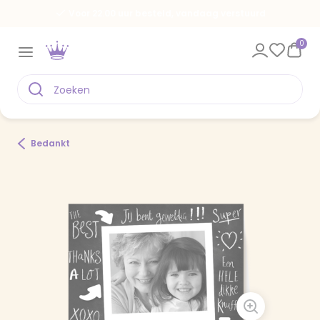
Voor 22.00 uur besteld, vandaag verstuurd
0
Bedankt