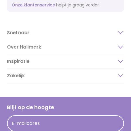
Onze klantenservice
helpt je graag verder.
Snel naar
Over Hallmark
Inspiratie
Over ons
Duurzaamheid
Zakelijk
Magazine
Vacatures
Inspiratieteksten
Inloggen retailer
Werken bij Hallmark
Cadeau inspiratie
Hallmark Kaartclub
Blijf op de hoogte
Kaartinspiratie
Acties
E-mailadres
Persberichten