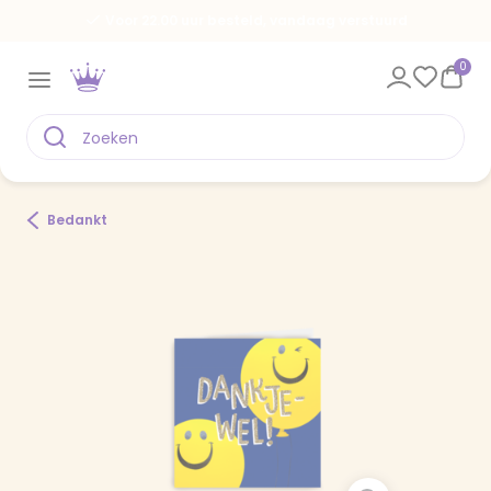
Voor 22.00 uur besteld, vandaag verstuurd
0
Bedankt