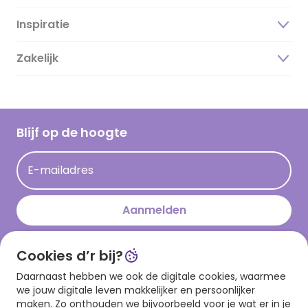
Inspiratie
Over ons
Duurzaamheid
Zakelijk
Magazine
Vacatures
Inspiratieteksten
Inloggen retailer
Werken bij Hallmark
Cadeau inspiratie
Hallmark Kaartclub
Blijf op de hoogte
Kaartinspiratie
Acties
E-mailadres
Persberichten
Hallmark en Kinderpostzegels
Aanmelden
Cookies d’r bij?
Download onze app
Daarnaast hebben we ook de digitale cookies, waarmee
we jouw digitale leven makkelijker en persoonlijker
maken. Zo onthouden we bijvoorbeeld voor je wat er in je