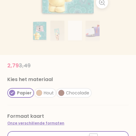
Price reduced from
to
2,79
3,49
Kies het materiaal
Papier
Hout
Chocolade
Formaat kaart
Onze verschillende formaten