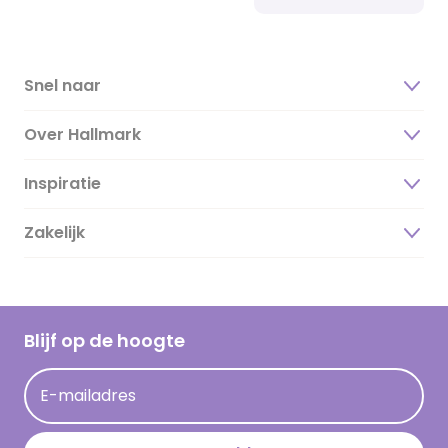
Snel naar
Over Hallmark
Inspiratie
Over ons
Duurzaamheid
Zakelijk
Magazine
Vacatures
Inspiratieteksten
Inloggen retailer
Werken bij Hallmark
Cadeau inspiratie
Hallmark Kaartclub
Blijf op de hoogte
Kaartinspiratie
Acties
E-mailadres
Persberichten
Hallmark en Kinderpostzegels