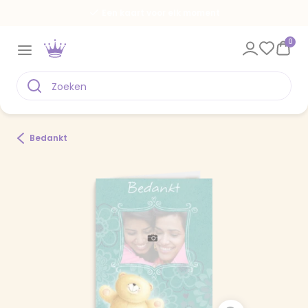
Een kaart voor elk moment
0
Bedankt