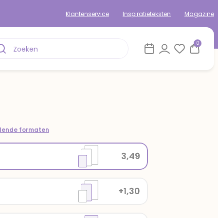
Klantenservice
Inspiratieteksten
Magazine
0
llende formaten
3,49
+1,30