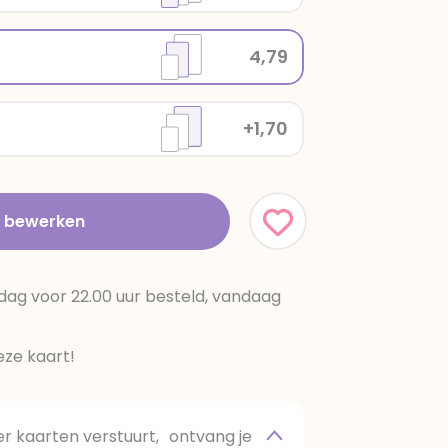
4,79
+1,70
t bewerken
dag voor 22.00 uur besteld, vandaag
ze kaart!
 kaarten verstuurt, ontvang je