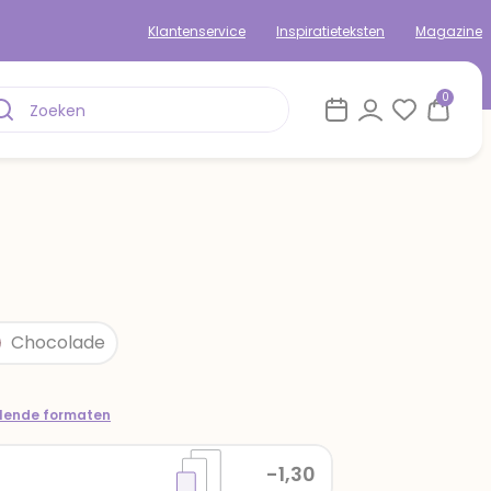
Klantenservice
Inspiratieteksten
Magazine
0
Chocolade
llende formaten
-1,30