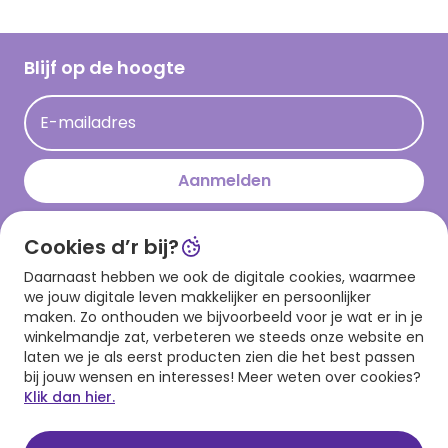
Inloggen retailer
Werken bij Hallmark
Cadeau inspiratie
Hallmark Kaartclub
Blijf op de hoogte
Kaartinspiratie
Acties
E-mailadres
Persberichten
Hallmark en Kinderpostzegels
Aanmelden
Cookies d’r bij?
Download onze app
Daarnaast hebben we ook de digitale cookies, waarmee
we jouw digitale leven makkelijker en persoonlijker
maken. Zo onthouden we bijvoorbeeld voor je wat er in je
winkelmandje zat, verbeteren we steeds onze website en
laten we je als eerst producten zien die het best passen
bij jouw wensen en interesses! Meer weten over cookies?
Klik dan hier.
Algemene voorwaarden
Privacy statement
Cookies
© 1999 - 2025 Hallmark