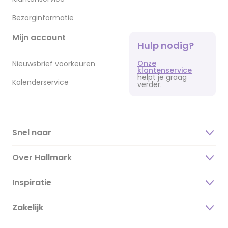
Bezorginformatie
Mijn account
Hulp nodig?
Onze
Nieuwsbrief voorkeuren
klantenservice
helpt je graag
Kalenderservice
verder.
Snel naar
Over Hallmark
Inspiratie
Over ons
Duurzaamheid
Zakelijk
Magazine
Vacatures
Inspiratieteksten