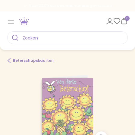
Voor 22.00 uur besteld, vandaag verstuurd
0
Beterschapskaarten