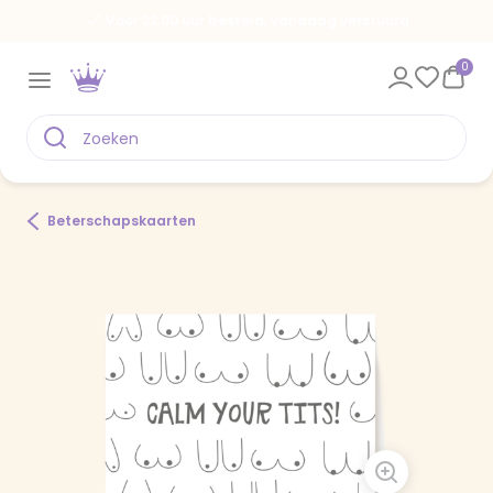
Voor 22.00 uur besteld, vandaag verstuurd
0
Beterschapskaarten