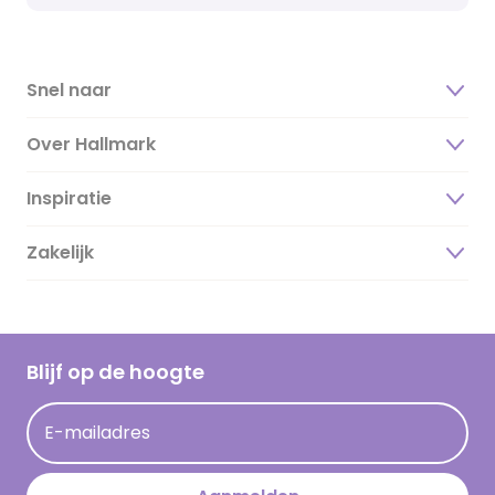
Snel naar
Over Hallmark
Inspiratie
Over ons
Duurzaamheid
Zakelijk
Magazine
Vacatures
Inspiratieteksten
Inloggen retailer
Werken bij Hallmark
Cadeau inspiratie
Hallmark Kaartclub
Blijf op de hoogte
Kaartinspiratie
Acties
E-mailadres
Persberichten
Hallmark en Kinderpostzegels