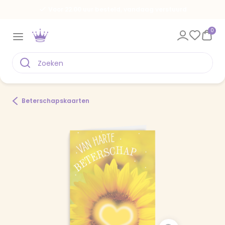
Voor 22.00 uur besteld, vandaag verstuurd
0
Beterschapskaarten