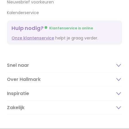
Nieuwsbrief voorkeuren
Kalenderservice
Hulp nodig?
Klantenservice is online
Onze klantenservice
helpt je graag verder.
Snel naar
Over Hallmark
Inspiratie
Over ons
Duurzaamheid
Zakelijk
Magazine
Vacatures
Inspiratieteksten
Inloggen retailer
Werken bij Hallmark