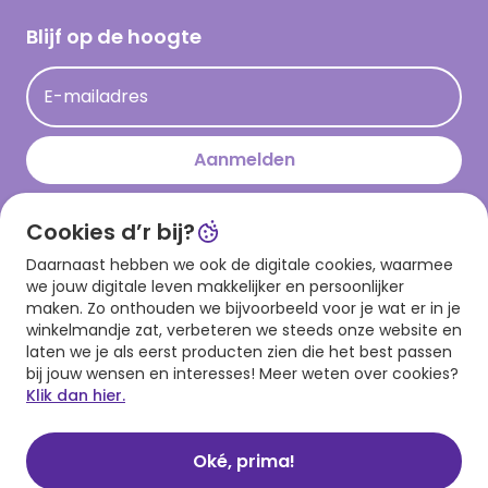
Cadeau inspiratie
Hallmark Kaartclub
Blijf op de hoogte
Kaartinspiratie
Acties
E-mailadres
Persberichten
Hallmark en Kinderpostzegels
Aanmelden
Cookies d’r bij?
Download onze app
Daarnaast hebben we ook de digitale cookies, waarmee
we jouw digitale leven makkelijker en persoonlijker
maken. Zo onthouden we bijvoorbeeld voor je wat er in je
winkelmandje zat, verbeteren we steeds onze website en
laten we je als eerst producten zien die het best passen
bij jouw wensen en interesses! Meer weten over cookies?
Klik dan hier.
Algemene voorwaarden
Privacy statement
Cookies
© 1999 - 2025 Hallmark
Oké, prima!