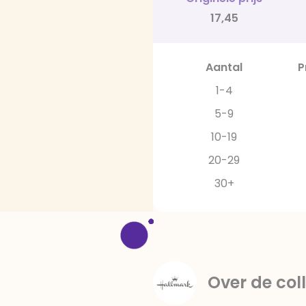
17,45
Aantal
P
1-4
5-9
10-19
20-29
30+
Over de coll