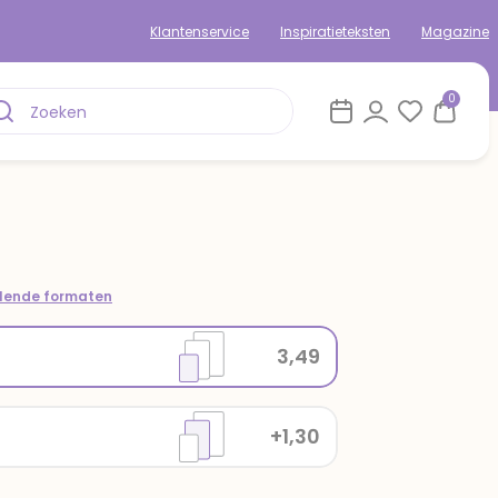
Klantenservice
Inspiratieteksten
Magazine
0
llende formaten
3,49
+1,30