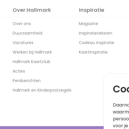
Over Hallmark
Inspiratie
Over ons
Magazine
Duurzaamheid
Inspiratieteksten
Vacatures
Cadeau inspiratie
Werken bij Hallmark
Kaartinspiratie
Hallmark Kaartclub
Acties
Persberichten
Coo
Hallmark en Kinderpostzegels
Daarna
waarme
persoo
voor je