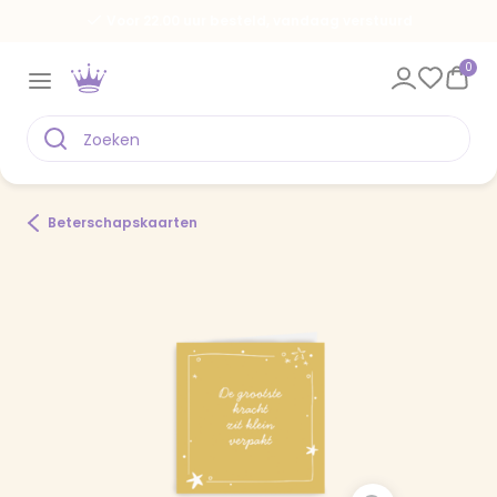
Voor 22.00 uur besteld, vandaag verstuurd
0
Beterschapskaarten