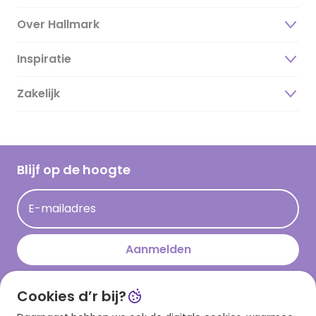
Over Hallmark
Inspiratie
Over ons
Duurzaamheid
Zakelijk
Magazine
Vacatures
Inspiratieteksten
Inloggen retailer
Werken bij Hallmark
Cadeau inspiratie
Hallmark Kaartclub
Blijf op de hoogte
Kaartinspiratie
Acties
E-mailadres
Persberichten
Hallmark en Kinderpostzegels
Aanmelden
Cookies d’r bij?
Download onze app