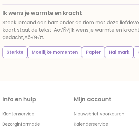
Ik wens je warmte en kracht
Steek iemand een hart onder de riem met deze liefdevol
kaart staat de tekst ‚Äö√Ñ√∫Ik wens je warmte en kracht
gedacht‚Äö√Ñ√π.
Sterkte
Moeilijke momenten
Papier
Hallmark
Info en hulp
Mijn account
Klantenservice
Nieuwsbrief voorkeuren
Bezorginformatie
Kalenderservice