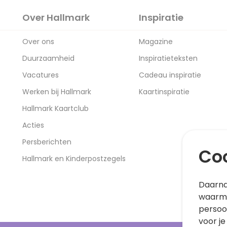
Over Hallmark
Inspiratie
Over ons
Magazine
Duurzaamheid
Inspiratieteksten
Vacatures
Cadeau inspiratie
Werken bij Hallmark
Kaartinspiratie
Hallmark Kaartclub
Acties
Persberichten
Coo
Hallmark en Kinderpostzegels
Daarna
waarme
persoo
voor je