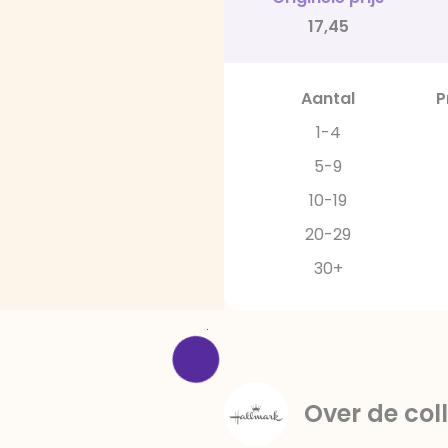
17,45
Aantal
P
1-4
5-9
10-19
20-29
30+
Over de coll