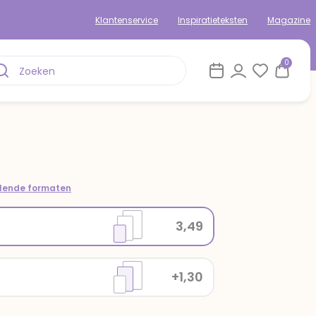
Klantenservice
Inspiratieteksten
Magazine
0
llende formaten
3,49
+1,30