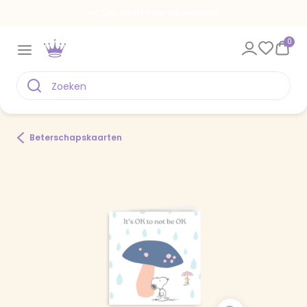
Een kaart voor elk moment
0
Beterschapskaarten