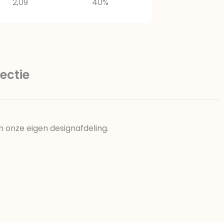
2,09
40%
ectie
n onze eigen designafdeling.