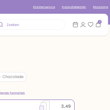
Klantenservice
Inspiratieteksten
Magazine
0
Chocolade
llende formaten
3,49