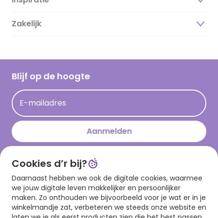
Over ons
Duurzaamheid
Zakelijk
Magazine
Vacatures
Inspiratieteksten
Inloggen retailer
Werken bij Hallmark
Cadeau inspiratie
Hallmark Kaartclub
Blijf op de hoogte
Kaartinspiratie
Acties
E-mailadres
Persberichten
Hallmark en Kinderpostzegels
Aanmelden
Cookies d’r bij?
Download onze app
Daarnaast hebben we ook de digitale cookies, waarmee
we jouw digitale leven makkelijker en persoonlijker
maken. Zo onthouden we bijvoorbeeld voor je wat er in je
winkelmandje zat, verbeteren we steeds onze website en
laten we je als eerst producten zien die het best passen