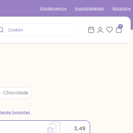
Klantenservice
Inspiratieteksten
Magazine
0
Chocolade
llende formaten
3,49