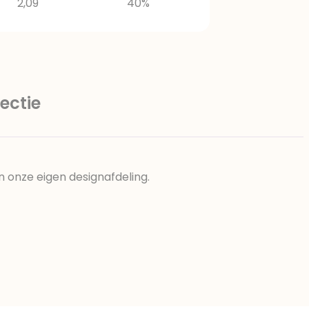
2,09
40%
ectie
n onze eigen designafdeling.