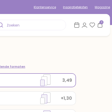
Klantenservice
Inspiratieteksten
Magazine
0
llende formaten
3,49
+1,30