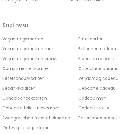
Bezorginformatie
Kalenderservice
Snel naar
Verjaardagskaarten
Fotokaarten
Verjaardagskaarten man
Ballonnen cadeau
Verjaardagskaarten vrouw
Bloemen cadeau
Complimentenkaarten
Chocolade cadeau
Beterschapskaarten
Verjaardag cadeau
Bedanktkaarten
Geboorte cadeau
Condoleancekaarten
Cadeau man
Geboorte felicitatiekaarten
Cadeau vrouw
Zwangerschap felicitatiekaarten
Beterschapcadeaus
Ontwerp je eigen kaart