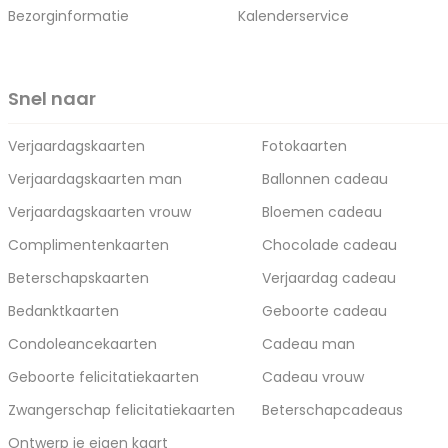
Bezorginformatie
Kalenderservice
Snel naar
Verjaardagskaarten
Fotokaarten
Verjaardagskaarten man
Ballonnen cadeau
Verjaardagskaarten vrouw
Bloemen cadeau
Complimentenkaarten
Chocolade cadeau
Beterschapskaarten
Verjaardag cadeau
Bedanktkaarten
Geboorte cadeau
Condoleancekaarten
Cadeau man
Geboorte felicitatiekaarten
Cadeau vrouw
Zwangerschap felicitatiekaarten
Beterschapcadeaus
Ontwerp je eigen kaart