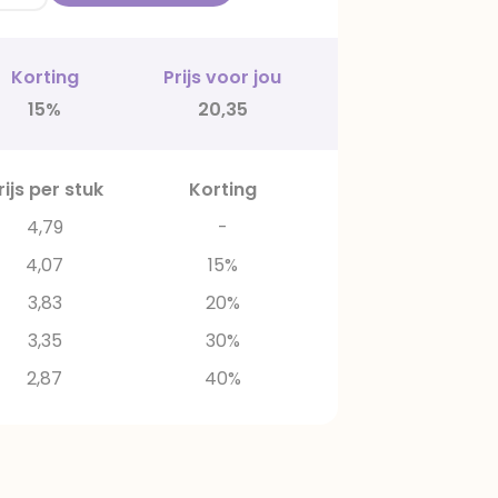
Korting
Prijs voor jou
15%
20,35
rijs per stuk
Korting
4,79
-
4,07
15%
3,83
20%
3,35
30%
2,87
40%