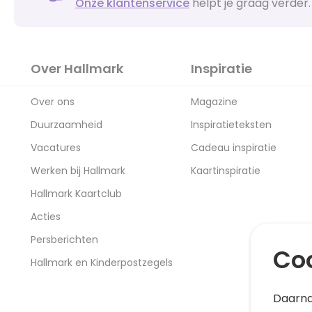
Onze klantenservice
helpt je graag verder.
Over Hallmark
Inspiratie
Over ons
Magazine
Duurzaamheid
Inspiratieteksten
Vacatures
Cadeau inspiratie
Werken bij Hallmark
Kaartinspiratie
Hallmark Kaartclub
Acties
Persberichten
Coo
Hallmark en Kinderpostzegels
Daarna