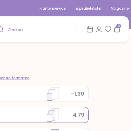
Klantenservice
Inspiratieteksten
Magazine
0
llende formaten
-1,30
4,79