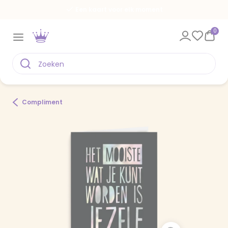
Een kaart voor elk moment
0
Compliment