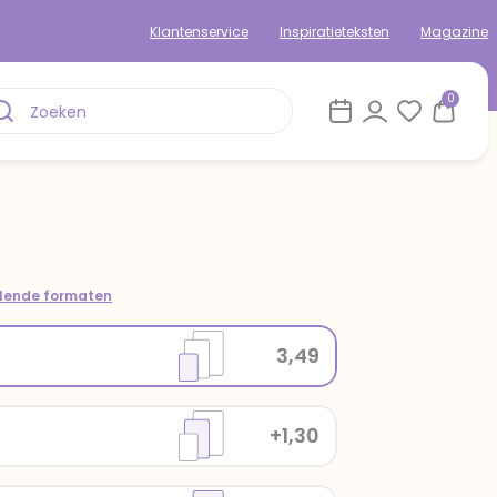
Klantenservice
Inspiratieteksten
Magazine
0
llende formaten
3,49
+1,30