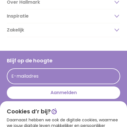
Over Hallmark
Inspiratie
Over ons
Duurzaamheid
Zakelijk
Magazine
Vacatures
Inspiratieteksten
Inloggen retailer
Werken bij Hallmark
Cadeau inspiratie
Hallmark Kaartclub
Blijf op de hoogte
Kaartinspiratie
Acties
E-mailadres
Persberichten
Hallmark en Kinderpostzegels
Aanmelden
Cookies d’r bij?
Download onze app
Daarnaast hebben we ook de digitale cookies, waarmee
we jouw digitale leven makkelijker en persoonlijker