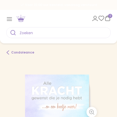
Voor 22.00 uur besteld, vandaag verstuurd
0
Condoleance