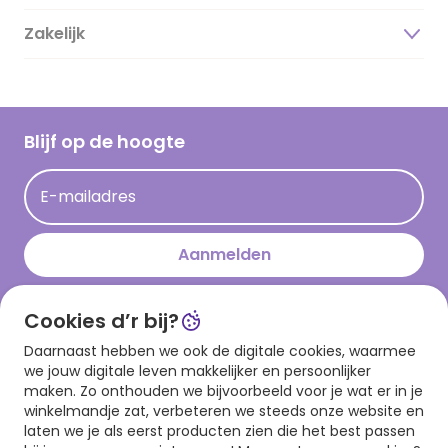
Duurzaamheid
Zakelijk
Magazine
Vacatures
Inspiratieteksten
Inloggen retailer
Werken bij Hallmark
Cadeau inspiratie
Hallmark Kaartclub
Blijf op de hoogte
Kaartinspiratie
Acties
E-mailadres
Persberichten
Hallmark en Kinderpostzegels
Aanmelden
Cookies d’r bij?
Download onze app
Daarnaast hebben we ook de digitale cookies, waarmee
we jouw digitale leven makkelijker en persoonlijker
maken. Zo onthouden we bijvoorbeeld voor je wat er in je
winkelmandje zat, verbeteren we steeds onze website en
laten we je als eerst producten zien die het best passen