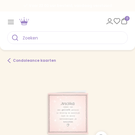
Voor 22.00 uur besteld, vandaag verstuurd
0
Condoleance kaarten