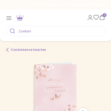
Voor 22.00 uur besteld, vandaag verstuurd
0
Condoleance kaarten