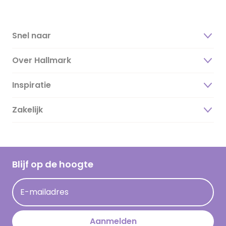
Snel naar
Over Hallmark
Inspiratie
Over ons
Duurzaamheid
Zakelijk
Magazine
Vacatures
Inspiratieteksten
Inloggen retailer
Werken bij Hallmark
Cadeau inspiratie
Hallmark Kaartclub
Blijf op de hoogte
Kaartinspiratie
Acties
E-mailadres
Persberichten
Hallmark en Kinderpostzegels
Aanmelden