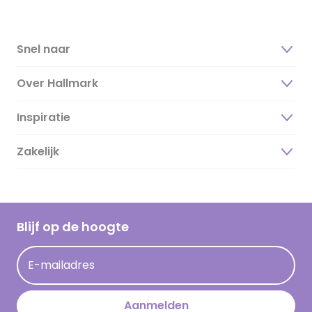
Snel naar
Over Hallmark
Inspiratie
Over ons
Duurzaamheid
Zakelijk
Magazine
Vacatures
Inspiratieteksten
Inloggen retailer
Werken bij Hallmark
Cadeau inspiratie
Hallmark Kaartclub
Blijf op de hoogte
Kaartinspiratie
Acties
E-mailadres
Persberichten
Hallmark en Kinderpostzegels
Aanmelden