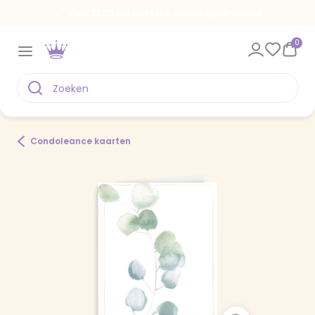
Voor 22.00 uur besteld, vandaag verstuurd
0
Condoleance kaarten