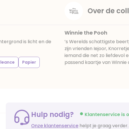
Over de coll
Winnie the Pooh
tergrond is licht en de
’s Werelds schattigste beer
zijn vrienden Iejoor, Knorretj
iemand die net zo liefdevol e
passend kaartje van Winnie 
leance
Papier
Hulp nodig?
Klantenservice is o
Onze klantenservice
helpt je graag verder.