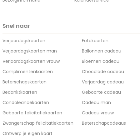
Bezorginformatie
Kalenderservice
Snel naar
Verjaardagskaarten
Fotokaarten
Verjaardagskaarten man
Ballonnen cadeau
Verjaardagskaarten vrouw
Bloemen cadeau
Complimentenkaarten
Chocolade cadeau
Beterschapskaarten
Verjaardag cadeau
Bedanktkaarten
Geboorte cadeau
Condoleancekaarten
Cadeau man
Geboorte felicitatiekaarten
Cadeau vrouw
Zwangerschap felicitatiekaarten
Beterschapcadeaus
Ontwerp je eigen kaart