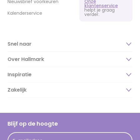
Onze
Nieuwsbrief voorkeuren
klantenservice
helpt je graag
Kalenderservice
verder.
Snel naar
Over Hallmark
Inspiratie
Over ons
Duurzaamheid
Zakelijk
Magazine
Vacatures
Inspiratieteksten
Inloggen retailer
Werken bij Hallmark
Cadeau inspiratie
Hallmark Kaartclub
Blijf op de hoogte
Kaartinspiratie
Acties