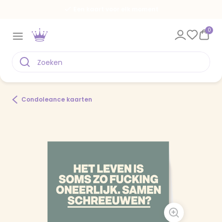
Een kaart voor elk moment
0
Condoleance kaarten