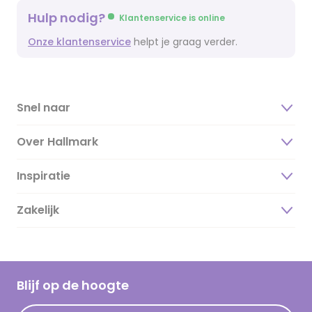
Hulp nodig?
Klantenservice is online
Onze klantenservice
helpt je graag verder.
Snel naar
Over Hallmark
Inspiratie
Over ons
Duurzaamheid
Zakelijk
Magazine
Vacatures
Inspiratieteksten
Inloggen retailer
Werken bij Hallmark
Cadeau inspiratie
Hallmark Kaartclub
Blijf op de hoogte
Kaartinspiratie
Acties