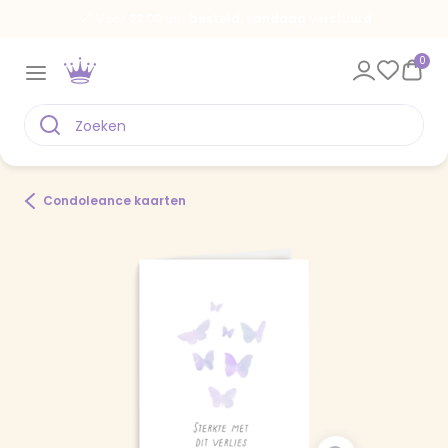
Voor 22.00 uur besteld, vandaag verstuurd
0
Condoleance kaarten