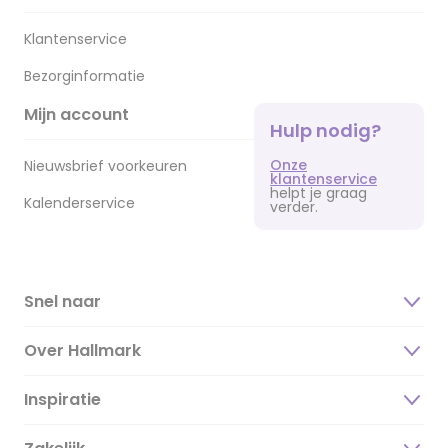
Klantenservice
Bezorginformatie
Mijn account
Hulp nodig?
Onze
Nieuwsbrief voorkeuren
klantenservice
helpt je graag
Kalenderservice
verder.
Snel naar
Over Hallmark
Inspiratie
Over ons
Duurzaamheid