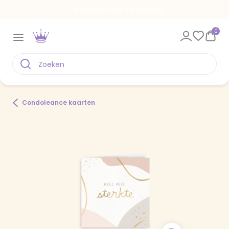
Een kaart voor elk moment
0
Condoleance kaarten