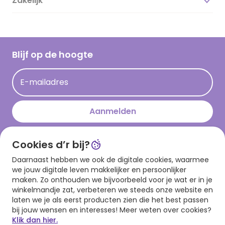
Zakelijk
Magazine
Vacatures
Inspiratieteksten
Inloggen retailer
Werken bij Hallmark
Cadeau inspiratie
Hallmark Kaartclub
Blijf op de hoogte
Kaartinspiratie
Acties
E-mailadres
Persberichten
Hallmark en Kinderpostzegels
Aanmelden
Cookies d’r bij?
Download onze app
Daarnaast hebben we ook de digitale cookies, waarmee
we jouw digitale leven makkelijker en persoonlijker
maken. Zo onthouden we bijvoorbeeld voor je wat er in je
winkelmandje zat, verbeteren we steeds onze website en
laten we je als eerst producten zien die het best passen
bij jouw wensen en interesses! Meer weten over cookies?
Klik dan hier.