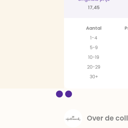
17,45
Aantal
P
1-4
5-9
10-19
20-29
30+
Over de coll