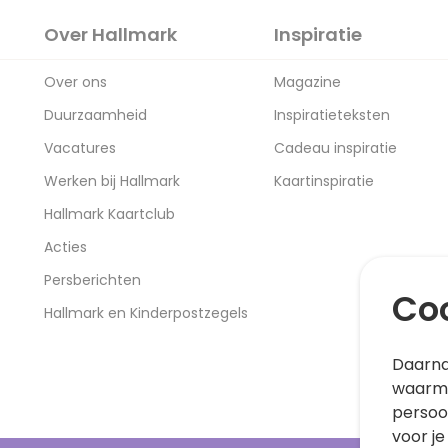
Over Hallmark
Inspiratie
Over ons
Magazine
Duurzaamheid
Inspiratieteksten
Vacatures
Cadeau inspiratie
Werken bij Hallmark
Kaartinspiratie
Hallmark Kaartclub
Acties
Persberichten
Coo
Hallmark en Kinderpostzegels
Daarna
waarme
persoo
voor je