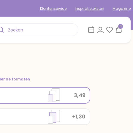
Klantenservice
Inspiratieteksten
Magazine
0
llende formaten
3,49
+1,30