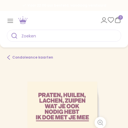
Voor 22.00 uur besteld, vandaag verstuurd
0
Condoleance kaarten