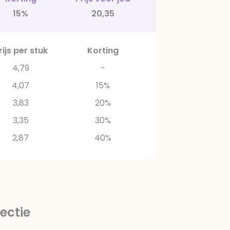
15%
20,35
rijs per stuk
Korting
4,79
-
4,07
15%
3,83
20%
3,35
30%
2,87
40%
ectie