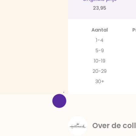
23,95
Aantal
P
1-4
5-9
10-19
20-29
30+
Over de coll