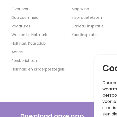
Over ons
Magazine
Duurzaamheid
Inspiratieteksten
Vacatures
Cadeau inspiratie
Werken bij Hallmark
Kaartinspiratie
Hallmark Kaartclub
Acties
Persberichten
Coo
Hallmark en Kinderpostzegels
Daarna
waarme
persoo
voor je
steeds
zien di
Download onze app