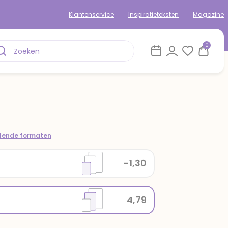
Klantenservice
Inspiratieteksten
Magazine
0
llende formaten
-1,30
4,79