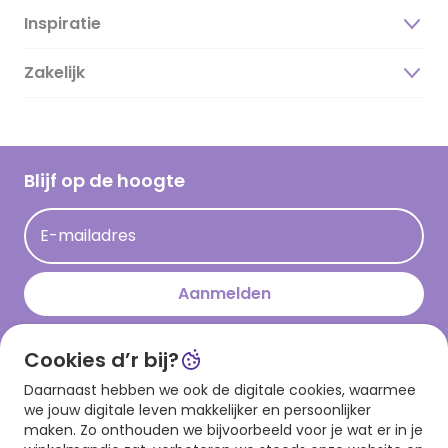
Inspiratie
Over ons
Duurzaamheid
Zakelijk
Magazine
Vacatures
Inspiratieteksten
Inloggen retailer
Werken bij Hallmark
Cadeau inspiratie
Hallmark Kaartclub
Blijf op de hoogte
Kaartinspiratie
Acties
E-mailadres
Persberichten
Hallmark en Kinderpostzegels
Aanmelden
Cookies d’r bij?
Download onze app
Daarnaast hebben we ook de digitale cookies, waarmee
we jouw digitale leven makkelijker en persoonlijker
maken. Zo onthouden we bijvoorbeeld voor je wat er in je