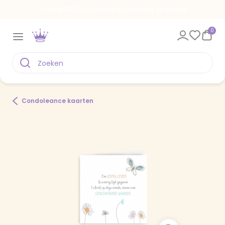
Voor 22.00 uur besteld, vandaag verstuurd
0
Condoleance kaarten