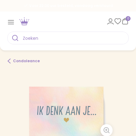
Voor 22.00 uur besteld, vandaag verstuurd
0
Condoleance