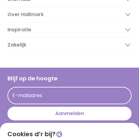
Over Hallmark
Inspiratie
Over ons
Duurzaamheid
Zakelijk
Magazine
Vacatures
Inspiratieteksten
Inloggen retailer
Werken bij Hallmark
Cadeau inspiratie
Hallmark Kaartclub
Blijf op de hoogte
Kaartinspiratie
Acties
E-mailadres
Persberichten
Hallmark en Kinderpostzegels
Aanmelden
Cookies d’r bij?
Download onze app