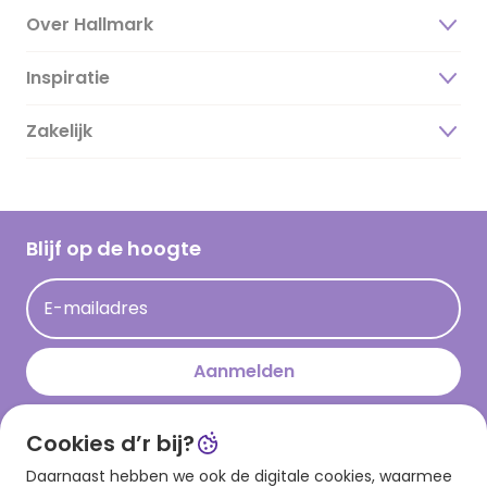
Over Hallmark
Inspiratie
Over ons
Duurzaamheid
Zakelijk
Magazine
Vacatures
Inspiratieteksten
Inloggen retailer
Werken bij Hallmark
Cadeau inspiratie
Hallmark Kaartclub
Blijf op de hoogte
Kaartinspiratie
Acties
E-mailadres
Persberichten
Hallmark en Kinderpostzegels
Aanmelden
Cookies d’r bij?
Download onze app
Daarnaast hebben we ook de digitale cookies, waarmee