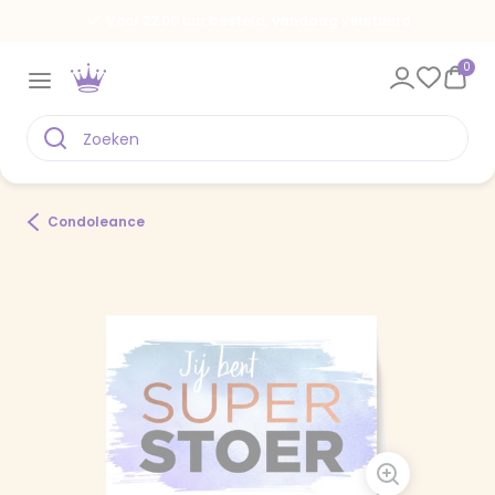
Voor 22.00 uur besteld, vandaag verstuurd
0
Condoleance