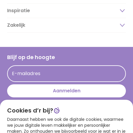
Inspiratie
Over ons
Duurzaamheid
Zakelijk
Magazine
Vacatures
Inspiratieteksten
Inloggen retailer
Werken bij Hallmark
Cadeau inspiratie
Hallmark Kaartclub
Blijf op de hoogte
Kaartinspiratie
Acties
E-mailadres
Persberichten
Hallmark en Kinderpostzegels
Aanmelden
Cookies d’r bij?
Download onze app
Daarnaast hebben we ook de digitale cookies, waarmee
we jouw digitale leven makkelijker en persoonlijker
maken. Zo onthouden we bijvoorbeeld voor je wat er in je