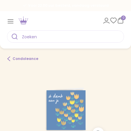
Voor 22.00 uur besteld, vandaag verstuurd
0
Condoleance