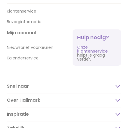
Klantenservice
Bezorginformatie
Mijn account
Hulp nodig?
Onze
Nieuwsbrief voorkeuren
klantenservice
helpt je graag
Kalenderservice
verder.
Snel naar
Over Hallmark
Inspiratie
Over ons
Duurzaamheid