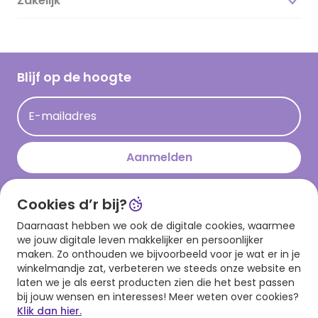
Zakelijk
Magazine
Vacatures
Inspiratieteksten
Inloggen retailer
Werken bij Hallmark
Cadeau inspiratie
Hallmark Kaartclub
Blijf op de hoogte
Kaartinspiratie
Acties
E-mailadres
Persberichten
Hallmark en Kinderpostzegels
Aanmelden
Cookies d’r bij?
Download onze app
Daarnaast hebben we ook de digitale cookies, waarmee
we jouw digitale leven makkelijker en persoonlijker
maken. Zo onthouden we bijvoorbeeld voor je wat er in je
winkelmandje zat, verbeteren we steeds onze website en
laten we je als eerst producten zien die het best passen
bij jouw wensen en interesses! Meer weten over cookies?
Klik dan hier.