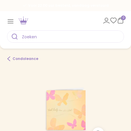
Voor 22.00 uur besteld, vandaag verstuurd
0
Condoleance