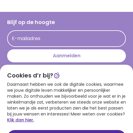
Inspiratieteksten
Inloggen retailer
Werken bij Hallmark
Cadeau inspiratie
Hallmark Kaartclub
Blijf op de hoogte
Kaartinspiratie
Acties
E-mailadres
Persberichten
Hallmark en Kinderpostzegels
Aanmelden
Cookies d’r bij?
Download onze app
Daarnaast hebben we ook de digitale cookies, waarmee
we jouw digitale leven makkelijker en persoonlijker
maken. Zo onthouden we bijvoorbeeld voor je wat er in je
winkelmandje zat, verbeteren we steeds onze website en
laten we je als eerst producten zien die het best passen
bij jouw wensen en interesses! Meer weten over cookies?
Klik dan hier.
Algemene voorwaarden
Privacy statement
Cookies
© 1999 - 2025 Hallmark