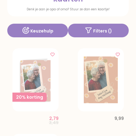
Denk je aan je opa of oma? Stuur ze dan een kaartje!
Keuzehulp
Filters (
)
20% korting
2,79
9,99
Price reduced from
to
3,49