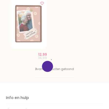
12,99
Price reduced from
to
16,99
3
van
3
producten getoond
Info en hulp