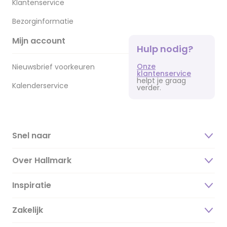
Klantenservice
Bezorginformatie
Mijn account
Hulp nodig?
Onze
Nieuwsbrief voorkeuren
klantenservice
helpt je graag
Kalenderservice
verder.
Snel naar
Over Hallmark
Inspiratie
Over ons
Duurzaamheid
Zakelijk
Magazine
Vacatures