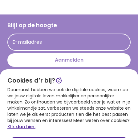
Vacatures
Inspiratieteksten
Inloggen retailer
Werken bij Hallmark
Cadeau inspiratie
Hallmark Kaartclub
Blijf op de hoogte
Kaartinspiratie
Acties
E-mailadres
Persberichten
Hallmark en Kinderpostzegels
Aanmelden
Cookies d’r bij?
Download onze app
Daarnaast hebben we ook de digitale cookies, waarmee
we jouw digitale leven makkelijker en persoonlijker
maken. Zo onthouden we bijvoorbeeld voor je wat er in je
winkelmandje zat, verbeteren we steeds onze website en
laten we je als eerst producten zien die het best passen
bij jouw wensen en interesses! Meer weten over cookies?
Klik dan hier.
Algemene voorwaarden
Privacy statement
Cookies