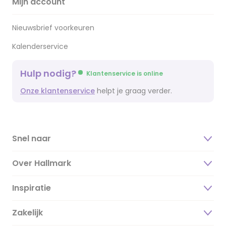
Mijn account
Nieuwsbrief voorkeuren
Kalenderservice
Hulp nodig?
Klantenservice is online
Onze klantenservice
helpt je graag verder.
Snel naar
Over Hallmark
Inspiratie
Over ons
Duurzaamheid
Zakelijk
Magazine