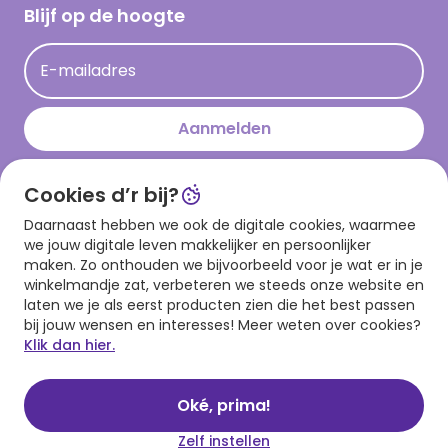
Hallmark Kaartclub
Blijf op de hoogte
Kaartinspiratie
Acties
E-mailadres
Persberichten
Hallmark en Kinderpostzegels
Aanmelden
Cookies d’r bij?
Download onze app
Daarnaast hebben we ook de digitale cookies, waarmee
we jouw digitale leven makkelijker en persoonlijker
maken. Zo onthouden we bijvoorbeeld voor je wat er in je
winkelmandje zat, verbeteren we steeds onze website en
laten we je als eerst producten zien die het best passen
bij jouw wensen en interesses! Meer weten over cookies?
Klik dan hier.
Algemene voorwaarden
Privacy statement
Cookies
© 1999 - 2025 Hallmark
Oké, prima!
Zelf instellen