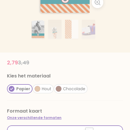
Price reduced from
to
2,79
3,49
Kies het materiaal
Papier
Hout
Chocolade
Formaat kaart
Onze verschillende formaten