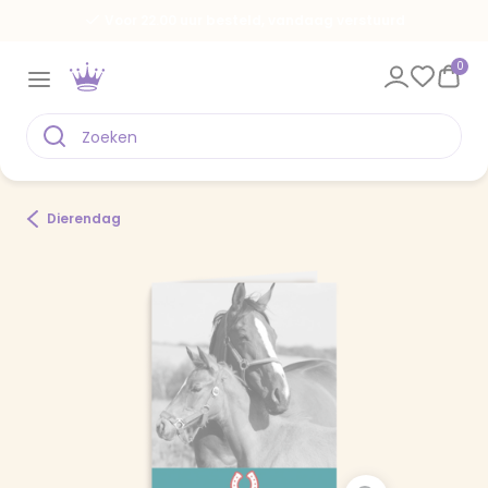
Voor 22.00 uur besteld, vandaag verstuurd
0
Dierendag