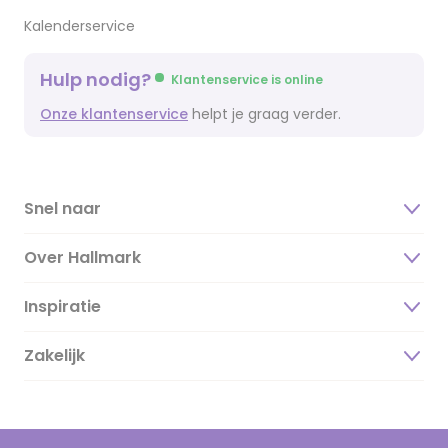
Kalenderservice
Hulp nodig?
Klantenservice is online
Onze klantenservice
helpt je graag verder.
Snel naar
Over Hallmark
Inspiratie
Over ons
Duurzaamheid
Zakelijk
Magazine
Vacatures
Inspiratieteksten
Inloggen retailer
Werken bij Hallmark
Cadeau inspiratie