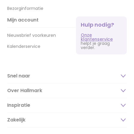
Bezorginformatie
Mijn account
Hulp nodig?
Onze
Nieuwsbrief voorkeuren
klantenservice
helpt je graag
Kalenderservice
verder.
Snel naar
Over Hallmark
Inspiratie
Over ons
Duurzaamheid
Zakelijk
Magazine
Vacatures
Inspiratieteksten