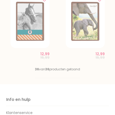
12,99
12,99
Price reduced from
to
Price red
to
16,99
16,99
36
van
36
producten getoond
Info en hulp
Klantenservice