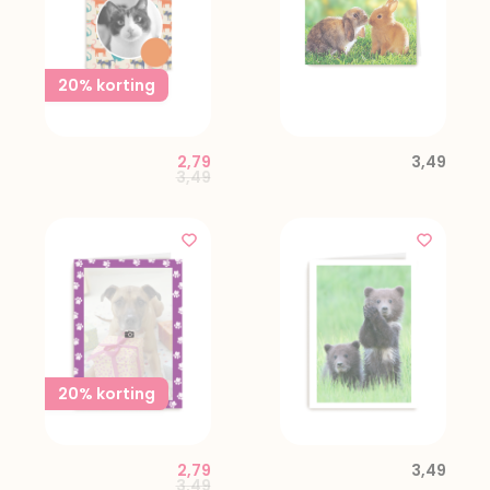
20% korting
2,79
3,49
Price reduced from
to
3,49
20% korting
2,79
3,49
Price reduced from
to
3,49