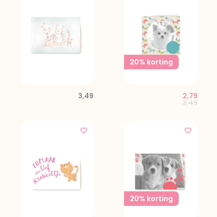
20% korting
3,49
2,79
Price red
to
3,49
20% korting