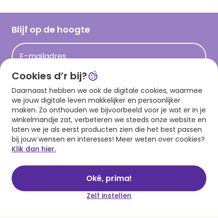
Inloggen retailer
Werken bij Hallmark
Cadeau inspiratie
Hallmark Kaartclub
Blijf op de hoogte
Kaartinspiratie
Acties
E-mailadres
Persberichten
Cookies d’r bij?
Hallmark en Kinderpostzegels
Aanmelden
Daarnaast hebben we ook de digitale cookies, waarmee
we jouw digitale leven makkelijker en persoonlijker
maken. Zo onthouden we bijvoorbeeld voor je wat er in je
winkelmandje zat, verbeteren we steeds onze website en
Download onze app
laten we je als eerst producten zien die het best passen
bij jouw wensen en interesses! Meer weten over cookies?
Klik dan hier.
Oké, prima!
Zelf instellen
Algemene voorwaarden
Privacy statement
Cookies
© 1999 - 2025 Hallmark