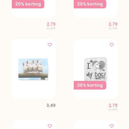
20% korting
20% korting
2,79
2,79
Price reduced from
to
Price red
to
3,49
3,49
20% korting
3,49
2,79
Price red
to
3,49