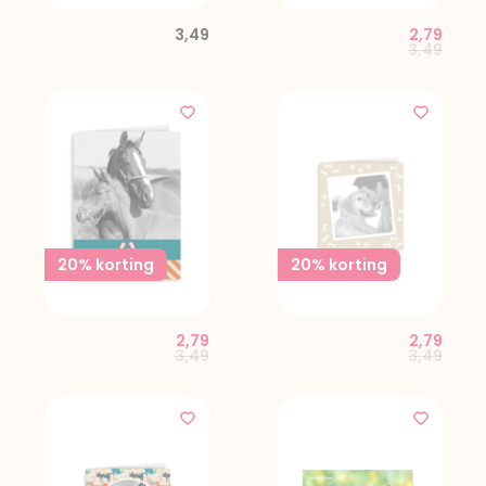
3,49
2,79
Price red
to
3,49
20% korting
20% korting
2,79
2,79
Price reduced from
to
Price red
to
3,49
3,49