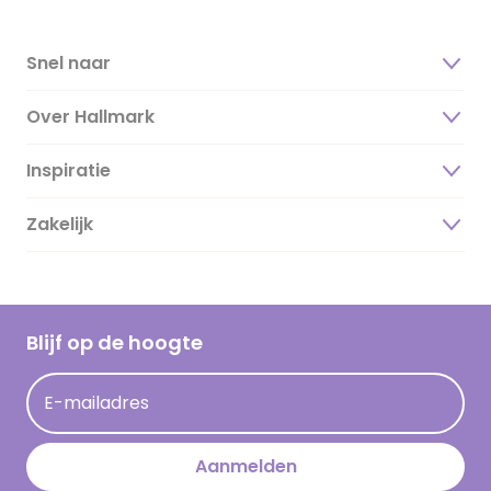
Snel naar
Over Hallmark
Inspiratie
Over ons
Duurzaamheid
Zakelijk
Magazine
Vacatures
Inspiratieteksten
Inloggen retailer
Werken bij Hallmark
Cadeau inspiratie
Hallmark Kaartclub
Blijf op de hoogte
Kaartinspiratie
Acties
E-mailadres
Persberichten
Hallmark en Kinderpostzegels
Aanmelden