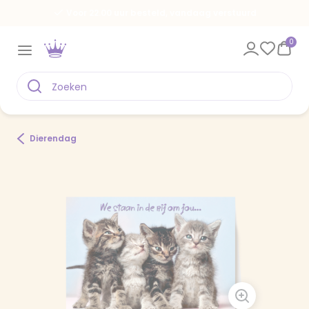
Voor 22.00 uur besteld, vandaag verstuurd
0
Dierendag