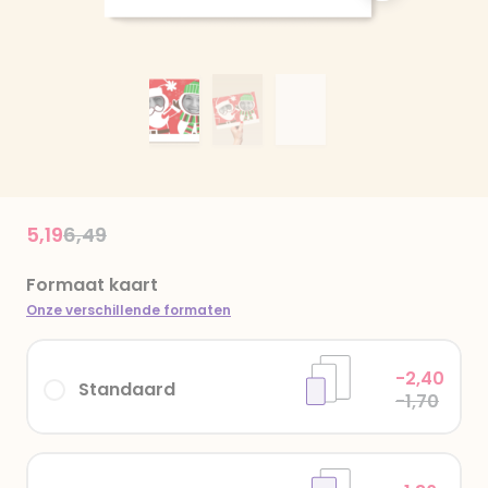
Price reduced from
to
5,19
6,49
Formaat kaart
Onze verschillende formaten
-2,40
Standaard
-1,70