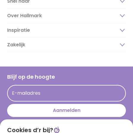
Snel naar
Over Hallmark
Inspiratie
Over ons
Duurzaamheid
Zakelijk
Magazine
Vacatures
Inspiratieteksten
Inloggen retailer
Werken bij Hallmark
Cadeau inspiratie
Hallmark Kaartclub
Blijf op de hoogte
Kaartinspiratie
Acties
E-mailadres
Persberichten
Hallmark en Kinderpostzegels
Aanmelden
Cookies d’r bij?