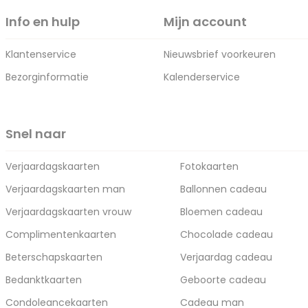
Info en hulp
Mijn account
Klantenservice
Nieuwsbrief voorkeuren
Bezorginformatie
Kalenderservice
Snel naar
Verjaardagskaarten
Fotokaarten
Verjaardagskaarten man
Ballonnen cadeau
Verjaardagskaarten vrouw
Bloemen cadeau
Complimentenkaarten
Chocolade cadeau
Beterschapskaarten
Verjaardag cadeau
Bedanktkaarten
Geboorte cadeau
Condoleancekaarten
Cadeau man