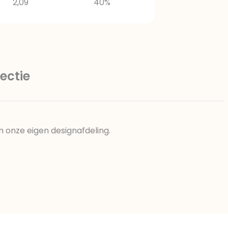
2,09
40%
ectie
n onze eigen designafdeling.