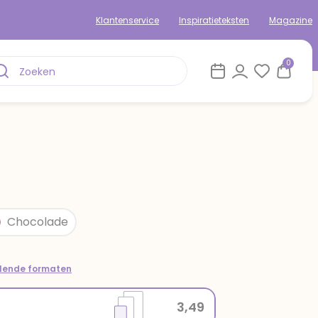
Klantenservice
Inspiratieteksten
Magazine
0
Chocolade
llende formaten
3,49